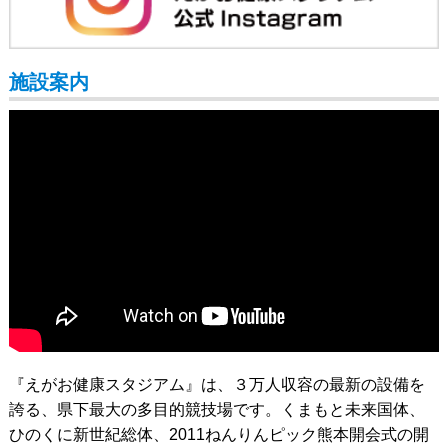
施設案内
『えがお健康スタジアム』は、３万人収容の最新の設備を
誇る、県下最大の多目的競技場です。くまもと未来国体、
ひのくに新世紀総体、2011ねんりんピック熊本開会式の開