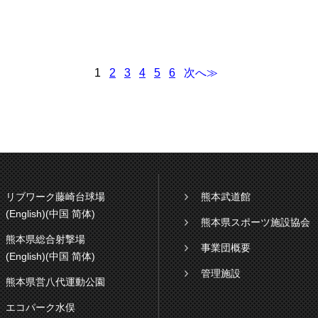
1
2
3
4
5
6
次へ≫
リブワーク藤崎台球場
熊本武道館
(English)
(中国 简体)
熊本県スポーツ施設協会
熊本県総合射撃場
事業団概要
(English)
(中国 简体)
管理施設
熊本県営八代運動公園
エコパーク水俣