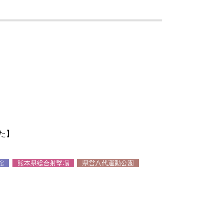
した】
館
熊本県総合射撃場
県営八代運動公園