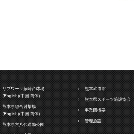
リブワーク藤崎台球場
熊本武道館
(English)
(中国 简体)
熊本県スポーツ施設協会
熊本県総合射撃場
事業団概要
(English)
(中国 简体)
管理施設
熊本県営八代運動公園