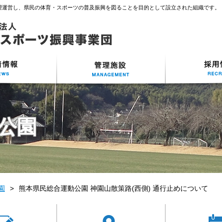
理運営し、県民の体育・スポーツの普及振興を図ることを目的として設立された組織です。
公園
園
熊本県民総合運動公園 神園山散策路(西側) 通行止めについて