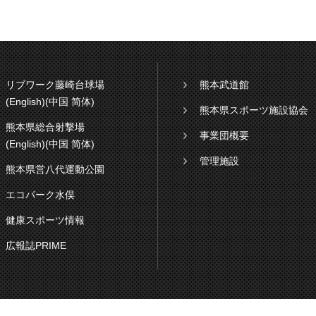
リブワーク藤崎台球場
熊本武道館
(English)
(中国 简体)
熊本県スポーツ施設協会
熊本県総合射撃場
事業団概要
(English)
(中国 简体)
管理施設
熊本県営八代運動公園
エコパーク水俣
健康スポーツ情報
広報誌PRIME