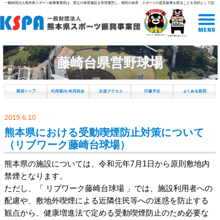
一般財団法人熊本県スポーツ振興事業団は、県立の体育施設を管理運営し、県民の体育・スポーツの普及振興を図ることを目的として設
立された組織です。
藤崎台県営野球場
2019.6.10
熊本県における受動喫煙防止対策について
（リブワーク藤崎台球場）
熊本県の施設については、令和元年7月1日から原則敷地内
禁煙となります。
ただし、「 リブワーク藤崎台球場 」では、施設利用者への
配慮や、敷地外喫煙による近隣住民等への迷惑を防止する
観点から、健康増進法で定める受動喫煙防止のため必要な