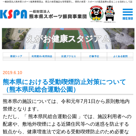
一般財団法人熊本県スポーツ振興事業団は、県立の体育施設を管理運営し、県民の体育・スポーツの普及振興を図ることを目的として設
立された組織です。
えがお健康スタジアム
2019.6.10
熊本県における受動喫煙防止対策について
（熊本県民総合運動公園）
熊本県の施設については、令和元年7月1日から原則敷地内
禁煙となります。
ただし、「 熊本県民総合運動公園 」では、施設利用者への
配慮や、敷地外喫煙による近隣住民等への迷惑を防止する
観点から、健康増進法で定める受動喫煙防止のため必要な