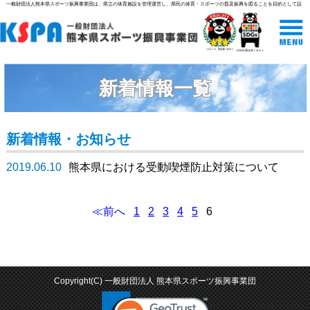
一般財団法人熊本県スポーツ振興事業団は、県立の体育施設を管理運営し、県民の体育・スポーツの普及振興を図ることを目的として設
立された組織です。
新着情報一覧
新着情報・お知らせ
2019.06.10
熊本県における受動喫煙防止対策について
≪前へ
1
2
3
4
5
6
Copyright(C) 一般財団法人 熊本県スポーツ振興事業団